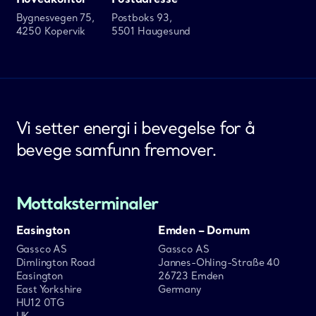
Bygnesvegen 75,
Postboks 93,
4250 Kopervik
5501 Haugesund
Vi setter energi i bevegelse for å
bevege samfunn fremover.
Mottaksterminaler
Easington
Emden – Dornum
Gassco AS
Gassco AS
Dimlington Road
Jannes-Ohling-Straße 40
Easington
26723 Emden
East Yorkshire
Germany
HU12 0TG
UK