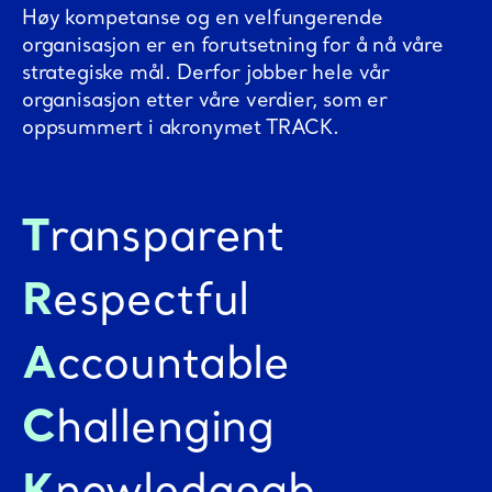
Høy kompetanse og en velfungerende
organisasjon er en forutsetning for å nå våre
strategiske mål. Derfor jobber hele vår
organisasjon etter våre verdier, som er
oppsummert i akronymet TRACK.
T
r
a
n
s
p
a
r
e
n
t
R
e
s
p
e
c
t
f
u
l
A
c
c
o
u
n
t
a
b
l
e
C
h
a
l
l
e
n
g
i
n
g
K
n
o
w
l
e
d
g
e
a
b
l
e