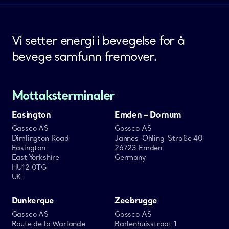
Vi setter energi i bevegelse for å
bevege samfunn fremover.
Mottaksterminaler
Easington
Emden – Dornum
Gassco AS
Gassco AS
Dimlington Road
Jannes-Ohling-Straße 40
Easington
26723 Emden
East Yorkshire
Germany
HU12 0TG
UK
Dunkerque
Zeebrugge
Gassco AS
Gassco AS
Route de la Warlande
Barlenhuisstraat 1