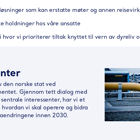
e løsninger som kan erstatte møter og annen reisevi
te holdninger hos våre ansatte
 hvor vi prioriterer tiltak knyttet til vern av dyreli
enter
v den norske stat ved
entet. Gjennom tett dialog med
sentrale interessenter, har vi et
il hvordan vi skal operere og bidra
imaendringene innen 2030.