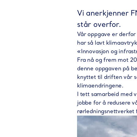
Vi anerkjenner F
står overfor.
Vår oppgave er derfor å
har så lavt klimaavtry
«Innovasjon og infras
Fra nå og frem mot 2030
denne oppgaven på best
knyttet til driften vå
klimaendringene.
I tett samarbeid med v
jobbe for å redusere v
rørledningsnettverket