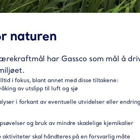
r naturen
bærekraftmål har Gassco som mål å dri
iljøet.
lltid i fokus, blant annet med disse tiltakene:
king av utslipp til luft og sjø
yser i forkant av eventuelle utvidelser eller endring
psøvelser og bruk av mindre skadelige kjemikalier
re aktiviteter skal håndteres på en forsvarlig måte