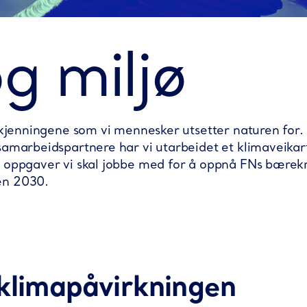
g miljø
åkjenningene som vi mennesker utsetter naturen for.
samarbeidspartnere har vi utarbeidet et klimaveikart
g oppgaver vi skal jobbe med for å oppnå FNs bærek
en 2030.
klimapåvirkningen