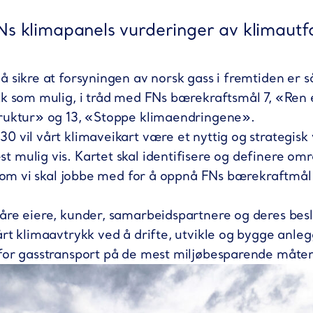
Ns klimapanels vurderinger av klimautf
 sikre at forsyningen av norsk gass i fremtiden er så
kk som mulig, i tråd med FNs bærekraftsmål 7, «Ren e
truktur» og 13, «Stoppe klimaendringene».
 vil vårt klimaveikart være et nyttig og strategisk 
 mulig vis. Kartet skal identifisere og definere o
r som vi skal jobbe med for å oppnå FNs bærekraftmå
åre eiere, kunder, samarbeidspartnere og deres beslu
årt klimaavtrykk ved å drifte, utvikle og bygge anle
 for gasstransport på de mest miljøbesparende måte