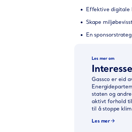
Effektive digital
Skape miljøbeviss
En sponsorstrategi
Les mer om
Interess
Gassco er eid a
Energidepartem
staten og andre 
aktivt forhold t
til å stoppe kl
Les mer