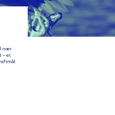
 I nær
 – et
raftmål