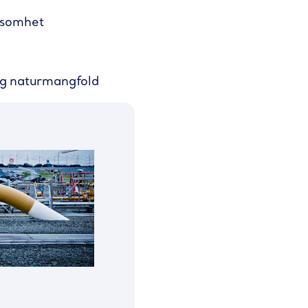
rksomhet
v og naturmangfold