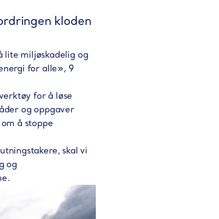
ordringen kloden
 lite miljøskadelig og
nergi for alle», 9
verktøy for å løse
mråder og oppgaver
l om å stoppe
tningstakere, skal vi
gg og
ne.