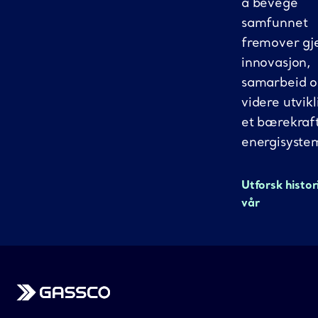
å bevege
samfunnet
fremover g
innovasjon,
samarbeid 
videre utvikl
et bærekraf
energisyste
Utforsk histor
vår
Gassco