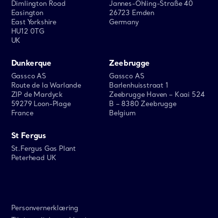
Dimlington Road
Jannes-Ohling-Straße 40
Easington
26723 Emden
East Yorkshire
Germany
HU12 0TG
UK
Dunkerque
Zeebrugge
Gassco AS
Gassco AS
Route de la Warlande
Barlenhuisstraat 1
ZIP de Mardyck
Zeebrugge Haven – Kaai 524
59279 Loon-Plage
B – 8380 Zeebrugge
France
Belgium
St Fergus
St.Fergus Gas Plant
Peterhead UK
Personvernerklæring