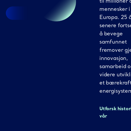
til millioner 
mennesker i
Europa. 25 
senere fortse
å bevege
samfunnet
fremover g
innovasjon,
samarbeid 
videre utvikl
et bærekraf
energisyste
Utforsk histor
vår