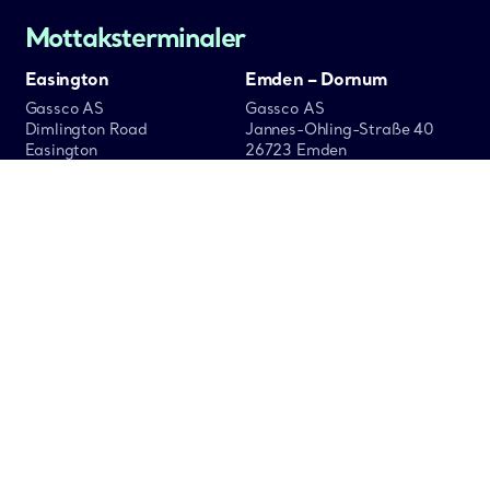
Mottaksterminaler
Easington
Emden – Dornum
Gassco AS
Gassco AS
Dimlington Road
Jannes-Ohling-Straße 40
Easington
26723 Emden
East Yorkshire
Germany
HU12 0TG
UK
Dunkerque
Zeebrugge
Gassco AS
Gassco AS
Route de la Warlande
Barlenhuisstraat 1
ZIP de Mardyck
Zeebrugge Haven – Kaai 524
59279 Loon-Plage
B – 8380 Zeebrugge
France
Belgium
St Fergus
St.Fergus Gas Plant
Peterhead UK