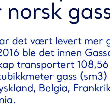
r norsk gas
har det vært levert mer g
2016 ble det innen Gass
ap transportert 108,56 
kubikkmeter gass (sm3) 
Tyskland, Belgia, Frankri
nia.