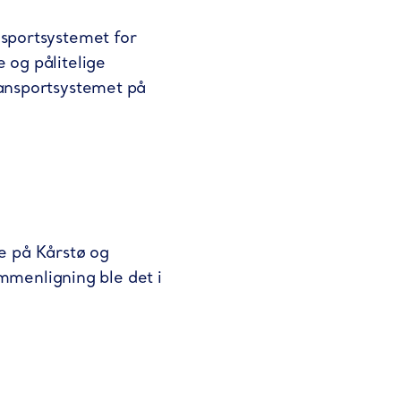
nsportsystemet for
 og pålitelige
ransportsystemet på
e på Kårstø og
sammenligning ble det i