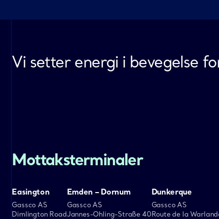
Vi setter energi i bevegelse 
Mottaksterminaler
Easington
Emden – Dornum
Dunkerque
Gassco AS
Gassco AS
Gassco AS
Dimlington Road
Jannes-Ohling-Straße 40
Route de la Warland