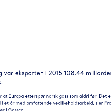
g var eksporten i 2015 108,44 milliard
.
 at Europa etterspør norsk gass som aldri før. Det er
d i et år med omfattende vedlikeholdsarbeid, sier F
ør i Gassco.