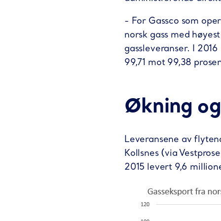
- For Gassco som opera
norsk gass med høyest 
gassleveranser. I 2016
99,71 mot 99,38 prosen
Økning og
Leveransene av flyten
Kollsnes (via Vestproses
2015 levert 9,6 millio