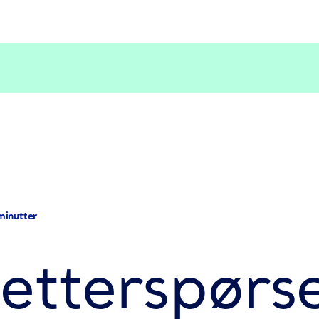
minutter
etterspørse