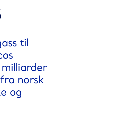
s
ass til
cos
milliarder
fra norsk
ke og