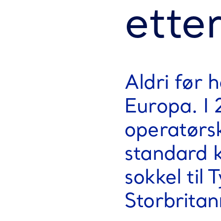
ette
Aldri før 
Europa. I 
operatørsk
standard 
sokkel til 
Storbritan