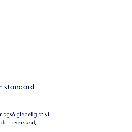
er standard
 også gledelig at vi
rode Leversund,