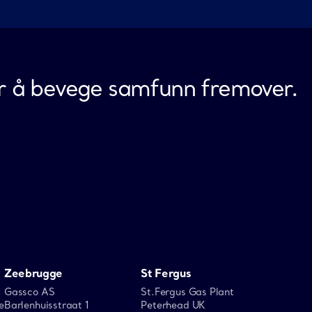
for å bevege samfunn fremover.
Zeebrugge
St Fergus
Gassco AS
St.Fergus Gas Plant
e
Barlenhuisstraat 1
Peterhead UK