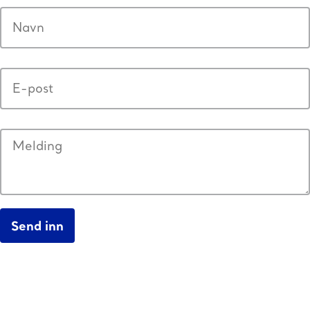
Navn
(Påkrevd)
E-
post
(Påkrevd)
Melding
(Påkrevd)