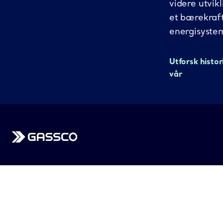
videre utvikl
et bærekraf
energisyste
Utforsk histor
vår
Gassco
Kontakt
Hovedkontor
Postadresse
Bygnesvegen 75,
Postboks 93,
4250 Kopervik
5501 Haugesund