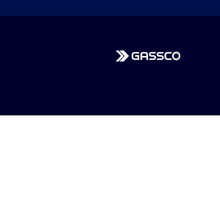
Gassco
Kontakt
Hovedkontor
Bygnesvegen 75,
4250 Kopervik