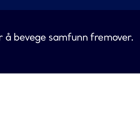
for å bevege samfunn fremover.
Zeebrugge
St Fergus
Gassco AS
St.Fergus Gas Plant
e
Barlenhuisstraat 1
Peterhead UK