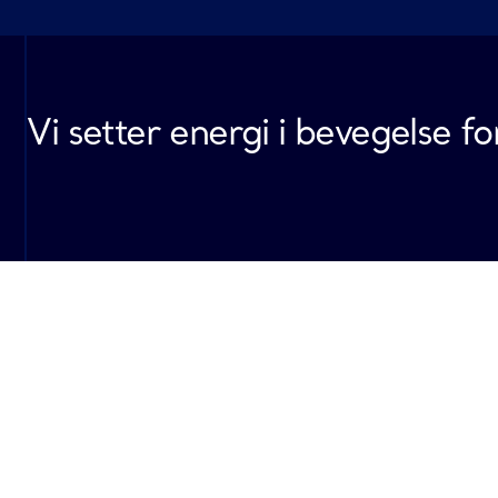
Vi setter energi i bevegelse 
Mottaksterminaler
Easington
Emden – Dornum
Dunkerque
Gassco AS
Gassco AS
Gassco AS
Dimlington Road
Jannes-Ohling-Straße 40
Route de la Warland