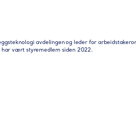
eggsteknologi
avdelingen og leder for arbeidstakero
n
har
vært
styremedlem
siden
2022.