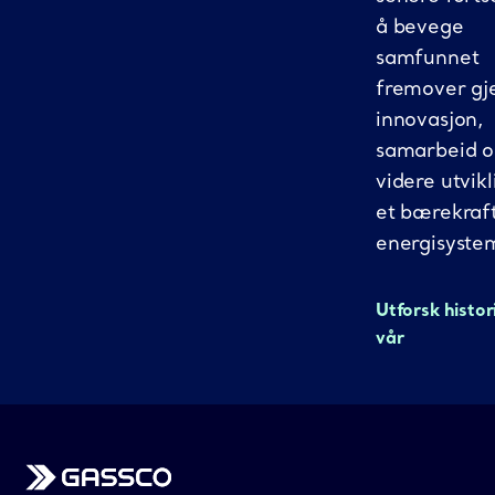
å bevege
samfunnet
fremover g
innovasjon,
samarbeid 
videre utvikl
et bærekraf
energisyste
Utforsk histor
vår
Gassco