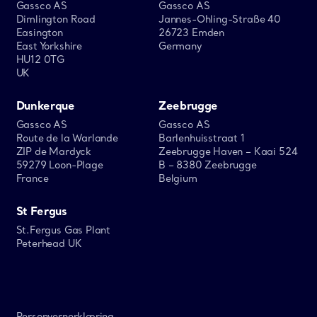
Gassco AS
Gassco AS
Dimlington Road
Jannes-Ohling-Straße 40
Easington
26723 Emden
East Yorkshire
Germany
HU12 0TG
UK
Dunkerque
Zeebrugge
Gassco AS
Gassco AS
Route de la Warlande
Barlenhuisstraat 1
ZIP de Mardyck
Zeebrugge Haven – Kaai 524
59279 Loon-Plage
B – 8380 Zeebrugge
France
Belgium
St Fergus
St.Fergus Gas Plant
Peterhead UK
Personvernerklæring