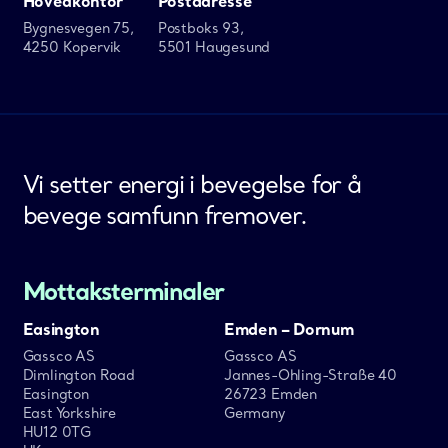
Hovedkontor
Postadresse
Bygnesvegen 75,
Postboks 93,
4250 Kopervik
5501 Haugesund
Vi setter energi i bevegelse for å
bevege samfunn fremover.
Mottaksterminaler
Easington
Emden – Dornum
Gassco AS
Gassco AS
Dimlington Road
Jannes-Ohling-Straße 40
Easington
26723 Emden
East Yorkshire
Germany
HU12 0TG