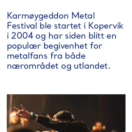
Karmøygeddon Metal
Festival ble startet i Kopervik
i 2004 og har siden blitt en
populær begivenhet for
metalfans fra både
nærområdet og utlandet.