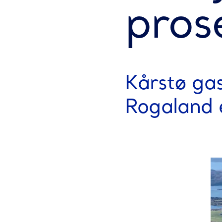
pros
Kårstø ga
Rogaland e