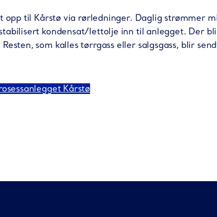
t opp til Kårstø via rørledninger. Daglig strømmer mi
abilisert kondensat/lettolje inn til anlegget. Der bl
esten, som kalles tørrgass eller salgsgass, blir sendt 
prosessanlegget Kårstø