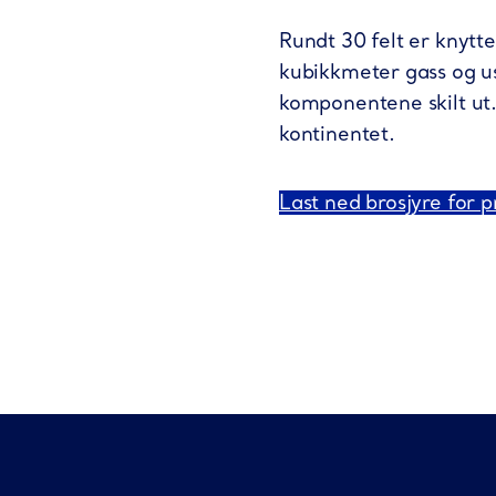
Rundt 30 felt er knytte
kubikkmeter gass og ust
komponentene skilt ut. R
kontinentet.
Last ned brosjyre for 