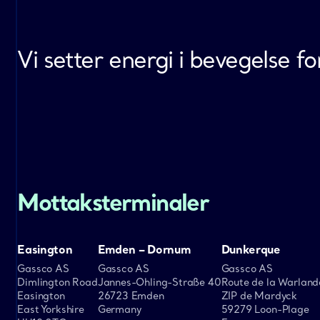
Vi setter energi i bevegelse 
Mottaksterminaler
Easington
Emden – Dornum
Dunkerque
Gassco AS
Gassco AS
Gassco AS
Dimlington Road
Jannes-Ohling-Straße 40
Route de la Warland
Easington
26723 Emden
ZIP de Mardyck
East Yorkshire
Germany
59279 Loon-Plage