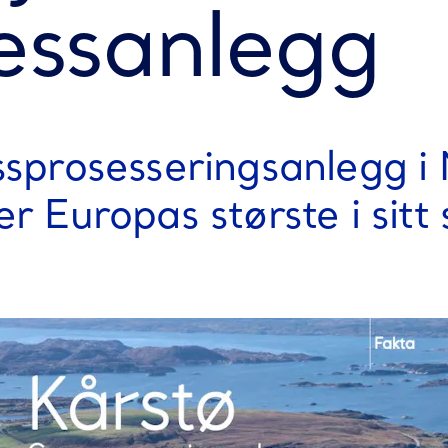
essanlegg
ssprosesseringsanlegg i
r Europas største i sitt 