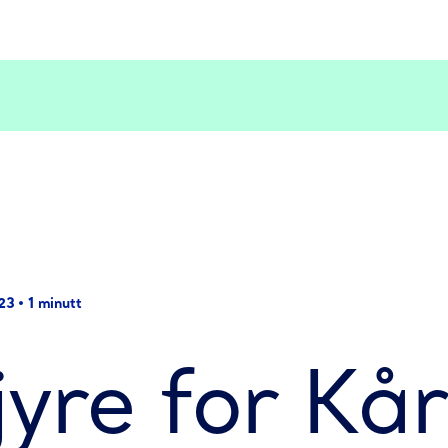
23
•
1 minutt
jyre for Kå