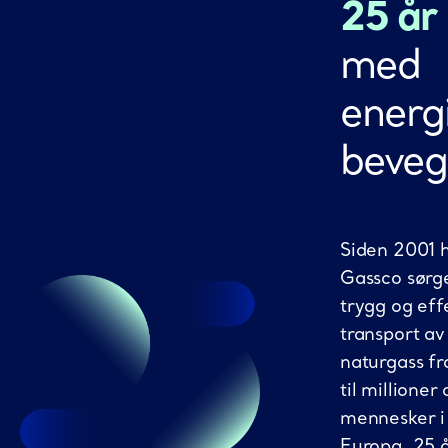
25 år
med
energi
beveg
Siden 2001 
Gassco sørge
trygg og eff
transport av
naturgass f
til millioner 
mennesker i
Europa. 25 