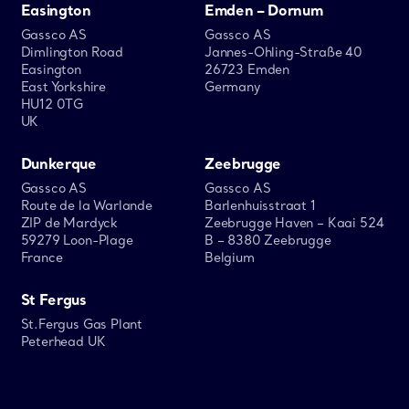
Easington
Emden – Dornum
Gassco AS
Gassco AS
Dimlington Road
Jannes-Ohling-Straße 40
Easington
26723 Emden
East Yorkshire
Germany
HU12 0TG
UK
Dunkerque
Zeebrugge
Gassco AS
Gassco AS
Route de la Warlande
Barlenhuisstraat 1
ZIP de Mardyck
Zeebrugge Haven – Kaai 524
59279 Loon-Plage
B – 8380 Zeebrugge
France
Belgium
St Fergus
St.Fergus Gas Plant
Peterhead UK