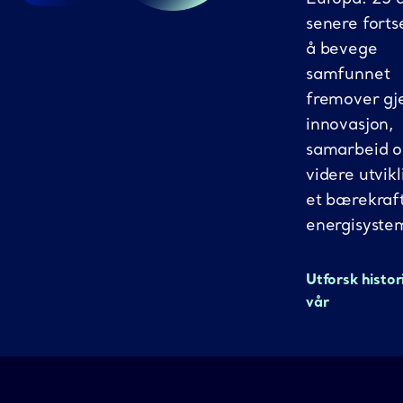
senere fortse
å bevege
samfunnet
fremover g
innovasjon,
samarbeid 
videre utvikl
et bærekraf
energisyste
Utforsk histor
vår
Gassco