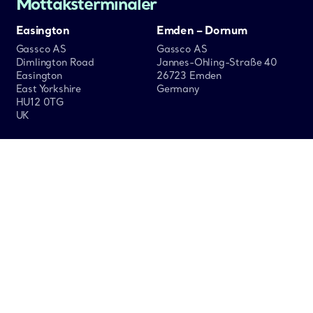
Mottaksterminaler
Easington
Emden – Dornum
Gassco AS
Gassco AS
Dimlington Road
Jannes-Ohling-Straße 40
Easington
26723 Emden
East Yorkshire
Germany
HU12 0TG
UK
Dunkerque
Zeebrugge
Gassco AS
Gassco AS
Route de la Warlande
Barlenhuisstraat 1
ZIP de Mardyck
Zeebrugge Haven – Kaai 524
59279 Loon-Plage
B – 8380 Zeebrugge
France
Belgium
St Fergus
St.Fergus Gas Plant
Peterhead UK