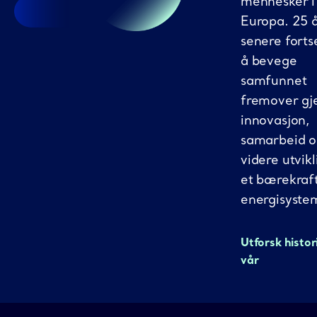
mennesker i
Europa. 25 
senere fortse
å bevege
samfunnet
fremover g
innovasjon,
samarbeid 
videre utvikl
et bærekraf
energisyste
Utforsk histor
vår
Gassco