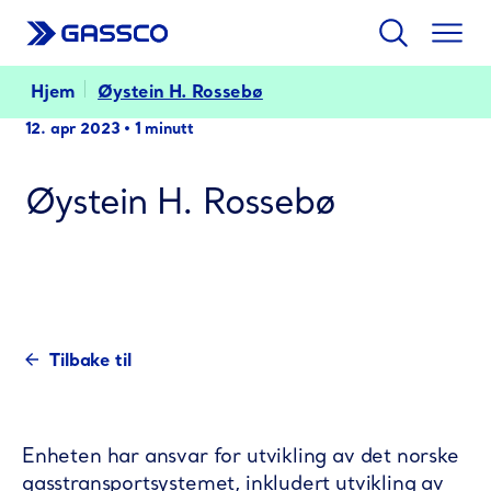
Søk
Togg
men
Hjem
Øystein H. Rossebø
12. apr 2023
•
1 minutt
Øystein H. Rossebø
Tilbake til
Enheten har ansvar for utvikling av det norske
gasstransportsystemet, inkludert utvikling av